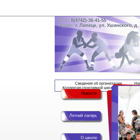
Тел.:
8(4742)-36-41-55
Адрес:
г. Липецк, ул. Ушинского, д. 
Сведения об организации
На
Коллектив спортивной школы
Новости
Летний лагерь
О школе