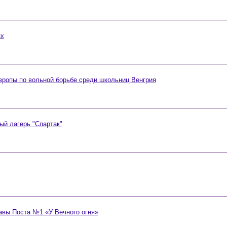
ях
вропы по вольной борьбе среди школьниц Венгрия
ый лагерь "Спартак"
лавы Поста №1 «У Вечного огня»