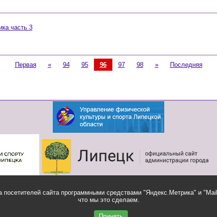
ика часть 3
Первая
«
94
95
96
97
98
»
Последняя
 посетителей сайта программными средствами "Яндекс.Метрика" и "Mail
что мы это сделаем.
Ящик
Обратная связь
доверия
Принять