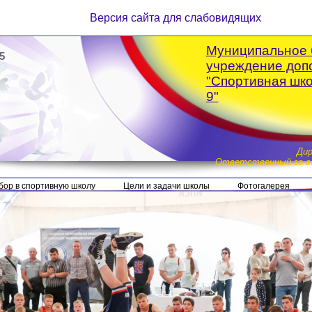
Версия сайта для слабовидящих
Муниципальное 
5
учреждение доп
"Спортивная шк
9"
Ди
Ответственный за ве
бор в спортивную школу
Цели и задачи школы
Фотогалерея