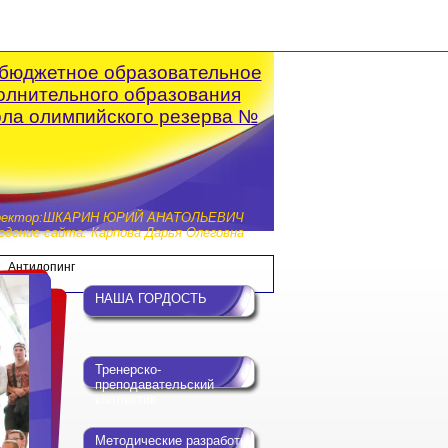
бюджетное образовательное
олнительного образования
ола олимпийского резерва №
ректор:ШКАРИН ЮРИЙ АНАТОЛЬЕВИЧ
дение сайта: Карпова Дарья Олеговна
Антидопинг
НАША ГОРДОСТЬ
Тренерско-
преподавательский
коллектив
Методические разработки