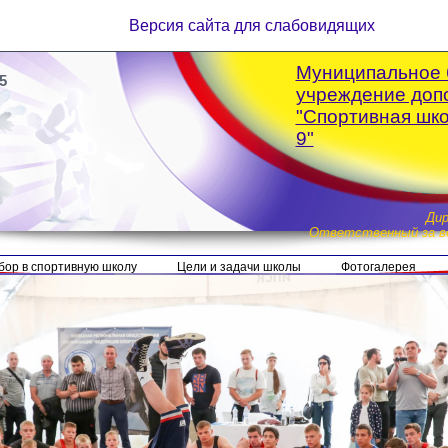
Версия сайта для слабовидящих
Муниципальное 
5
учреждение доп
"Спортивная шк
9"
Ди
Ответственный за ве
бор в спортивную школу
Цели и задачи школы
Фотогалерея