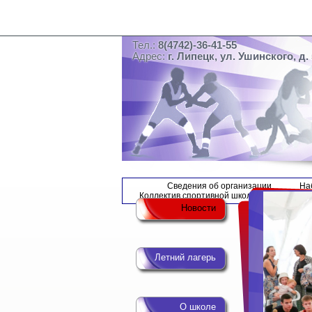
Тел.:
8(4742)-36-41-55
Адрес:
г. Липецк, ул. Ушинского, д. 
Сведения об организации
На
Коллектив спортивной школы
Новости
Летний лагерь
О школе