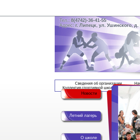
Тел.:
8(4742)-36-41-55
Адрес:
г. Липецк, ул. Ушинского, д. 
Сведения об организации
На
Коллектив спортивной школы
Новости
Летний лагерь
О школе