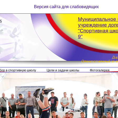
Версия сайта для слабовидящих
Муниципальное 
5
учреждение доп
"Спортивная шк
9"
Ди
Ответственный за ве
бор в спортивную школу
Цели и задачи школы
Фотогалерея