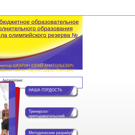
бюджетное образовательное
олнительного образования
ола олимпийского резерва №
ректор:ШКАРИН ЮРИЙ АНАТОЛЬЕВИЧ
дение сайта: Карпова Дарья Олеговна
Антидопинг
НАША ГОРДОСТЬ
Тренерско-
преподавательский
коллектив
Методические разработки