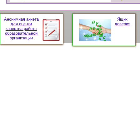
Анонимная анкета
Ящик
для оценки
доверия
качества работы
образовательной
организации