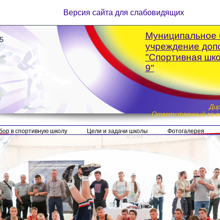
Версия сайта для слабовидящих
Муниципальное 
5
учреждение доп
"Спортивная шк
9"
Ди
Ответственный за ве
бор в спортивную школу
Цели и задачи школы
Фотогалерея