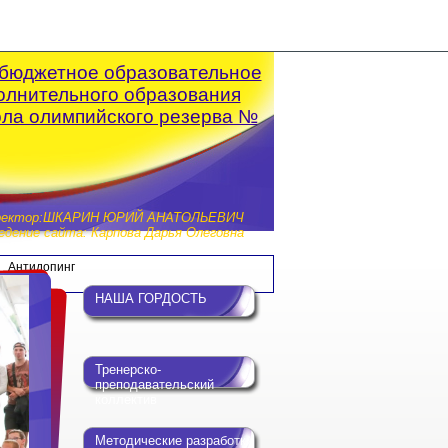
бюджетное образовательное
олнительного образования
ола олимпийского резерва №
ректор:ШКАРИН ЮРИЙ АНАТОЛЬЕВИЧ
дение сайта: Карпова Дарья Олеговна
Антидопинг
НАША ГОРДОСТЬ
Тренерско-
преподавательский
коллектив
Методические разработки