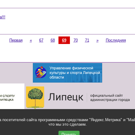
!!!
Первая
«
67
68
69
70
71
»
Последняя
 посетителей сайта программными средствами "Яндекс.Метрика" и "Mail
что мы это сделаем.
Ящик
Обратная связь
доверия
Принять