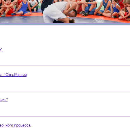
и"
са #ОкнаРоссии
ырь"
вочного процесса