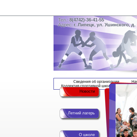
Тел.:
8(4742)-36-41-55
Адрес:
г. Липецк, ул. Ушинского, д. 
Сведения об организации
На
Коллектив спортивной школы
Новости
Летний лагерь
О школе